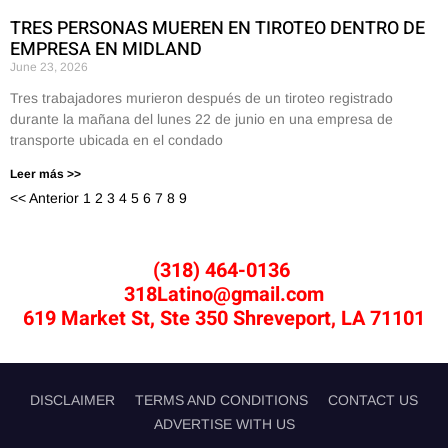
TRES PERSONAS MUEREN EN TIROTEO DENTRO DE
EMPRESA EN MIDLAND
June 23, 2026
Tres trabajadores murieron después de un tiroteo registrado
durante la mañana del lunes 22 de junio en una empresa de
transporte ubicada en el condado
Leer más >>
<< Anterior
1
2
3
4
5
6
7
8
9
10
Siguiente>>
(318) 464-0136
318Latino@gmail.com
619 Market St, Ste 350 Shreveport, LA 71101
DISCLAIMER
TERMS AND CONDITIONS
CONTACT US
ADVERTISE WITH US