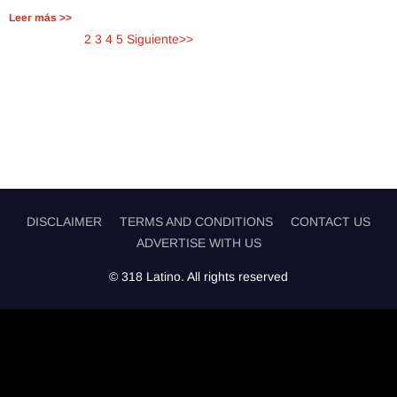
Leer más >>
<< Anterior
1
2
3
4
5
Siguiente>>
Ahora puedes ver el Noticiero con
Orlando Rodriguez
DISCLAIMER
TERMS AND CONDITIONS
CONTACT US
ADVERTISE WITH US
© 318 Latino. All rights reserved