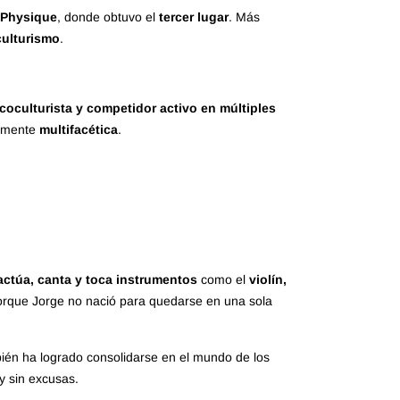
 Physique
, donde obtuvo el
tercer lugar
. Más
culturismo
.
sicoculturista y competidor activo en múltiples
ramente
multifacética
.
actúa, canta y toca instrumentos
como el
violín,
 porque Jorge no nació para quedarse en una sola
bién ha logrado consolidarse en el mundo de los
 y sin excusas.