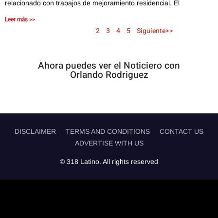
relacionado con trabajos de mejoramiento residencial. El
Leer más >>
<< Anterior
1
2
3
4
5
Siguiente>>
Ahora puedes ver el Noticiero con
Orlando Rodriguez
DISCLAIMER
TERMS AND CONDITIONS
CONTACT US
ADVERTISE WITH US
© 318 Latino. All rights reserved